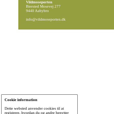
Vildmoseporten
Biersted Mosevej 277
9440 Aabybro
info@vildmoseporten.dk
Cookie information
Dette websted anvender cookies til at
registrere, hvordan du og andre benytter