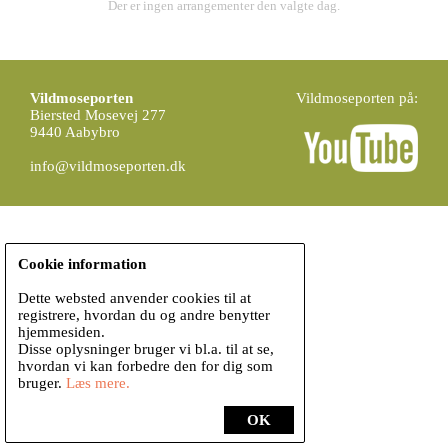
Der er ingen arrangementer den valgte dag.
Vildmoseporten
Vildmoseporten på:
Biersted Mosevej 277
9440 Aabybro
info@vildmoseporten.dk
Cookie information
Dette websted anvender cookies til at
registrere, hvordan du og andre benytter
hjemmesiden.
Disse oplysninger bruger vi bl.a. til at se,
hvordan vi kan forbedre den for dig som
bruger.
Læs mere.
OK