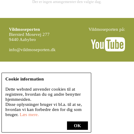
Der er ingen arrangementer den valgte dag.
Vildmoseporten
Vildmoseporten på:
Biersted Mosevej 277
9440 Aabybro
info@vildmoseporten.dk
Cookie information
Dette websted anvender cookies til at
registrere, hvordan du og andre benytter
hjemmesiden.
Disse oplysninger bruger vi bl.a. til at se,
hvordan vi kan forbedre den for dig som
bruger.
Læs mere.
OK