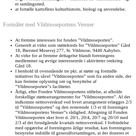
et samlingssted.
at fortælle kartoflens kulturhistorie, biologi og anvendelse.
Formålet med Vildmoseportens Venner
At fremme interessen for fonden ”Vildmoseporten”.
Generelt at virke som støttekreds for ”Vildmoseporten” Gård
18, Biersted Mosevej 277, St. Vildmose, 9440 Aabybro.
At virke for at fremme deltagelse blandt foreningens
medlemmer og øvrige interesserede i aktiviteter omkring
Gård 18.
I henhold til ovenstående tre pkt. at støtte og formidle
initiativer fra såvel ”Vildmoseporten” som fra anden side, der
kan fremme oplysning om og benyttelse af
”Vildmoseporten”s faciliteter.
Årligt, efter Fonden Vildmoseportens stiftelse, at afholde
forskellige støttearrangementer for ”Vildmoseporten”. Af det
indkomne nettooverskud ved hvert arrangement erlægges 2/3
til ”Vildmoseporten” og den resterende 1/3 er til foreningen
”Vildmoseportens Venner”s rådighed. Afregning til Fonden
Vildmoseporten sker hver d. 20/1, 20/4, 20/7 og 20/10 med
2/3 af det forudgående kvartals nettooverskud. I forbindelse
med opgørelse af foreningens årlige resultat, kan foreningens
bestyrelse indstille til generalforsamlingen, at der doneres et