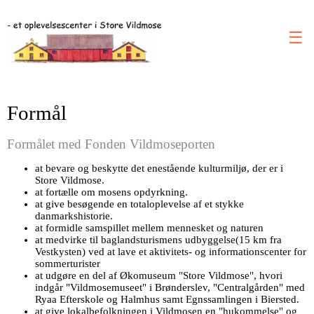
☰
Formål
Formålet med Fonden Vildmoseporten
at bevare og beskytte det enestående kulturmiljø, der er i
Store Vildmose.
at fortælle om mosens opdyrkning.
at give besøgende en totaloplevelse af et stykke
danmarkshistorie.
at formidle samspillet mellem mennesket og naturen
at medvirke til baglandsturismens udbyggelse(15 km fra
Vestkysten) ved at lave et aktivitets- og informationscenter for
sommerturister
at udgøre en del af Økomuseum "Store Vildmose", hvori
indgår "Vildmosemuseet" i Brønderslev, "Centralgården" med
Ryaa Efterskole og Halmhus samt Egnssamlingen i Biersted.
at give lokalbefolkningen i Vildmosen en "hukommelse" og