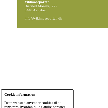
Vildmoseporten
Biersted Mosevej 277
9440 Aabybro
info@vildmoseporten.dk
Cookie information
Dette websted anvender cookies til at
registrere, hvordan du og andre benytter