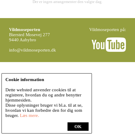
Der er ingen arrangementer den valgte dag.
Vildmoseporten
Vildmoseporten på:
Biersted Mosevej 277
9440 Aabybro
info@vildmoseporten.dk
Cookie information
Dette websted anvender cookies til at
registrere, hvordan du og andre benytter
hjemmesiden.
Disse oplysninger bruger vi bl.a. til at se,
hvordan vi kan forbedre den for dig som
bruger.
Læs mere.
OK