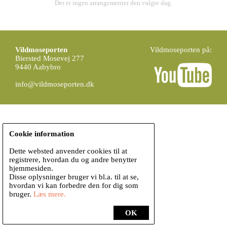
Der er ingen arrangementer den valgte dag.
Vildmoseporten
Vildmoseporten på:
Biersted Mosevej 277
9440 Aabybro
info@vildmoseporten.dk
Cookie information
Dette websted anvender cookies til at
registrere, hvordan du og andre benytter
hjemmesiden.
Disse oplysninger bruger vi bl.a. til at se,
hvordan vi kan forbedre den for dig som
bruger.
Læs mere.
OK