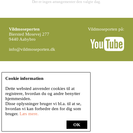
Der er ingen arrangementer den valgte dag.
Vildmoseporten
Vildmoseporten på:
Biersted Mosevej 277
9440 Aabybro
info@vildmoseporten.dk
Cookie information
Dette websted anvender cookies til at
registrere, hvordan du og andre benytter
hjemmesiden.
Disse oplysninger bruger vi bl.a. til at se,
hvordan vi kan forbedre den for dig som
bruger.
Læs mere.
OK