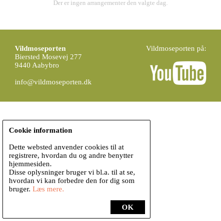
Der er ingen arrangementer den valgte dag.
Vildmoseporten
Vildmoseporten på:
Biersted Mosevej 277
9440 Aabybro
info@vildmoseporten.dk
Cookie information
Dette websted anvender cookies til at
registrere, hvordan du og andre benytter
hjemmesiden.
Disse oplysninger bruger vi bl.a. til at se,
hvordan vi kan forbedre den for dig som
bruger.
Læs mere.
OK