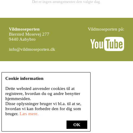
Der er ingen arrangementer den valgte dag.
Vildmoseporten
Vildmoseporten på:
Biersted Mosevej 277
9440 Aabybro
info@vildmoseporten.dk
Cookie information
Dette websted anvender cookies til at
registrere, hvordan du og andre benytter
hjemmesiden.
Disse oplysninger bruger vi bl.a. til at se,
hvordan vi kan forbedre den for dig som
bruger.
Læs mere.
OK