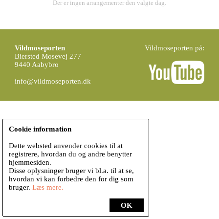
Der er ingen arrangementer den valgte dag.
Vildmoseporten
Vildmoseporten på:
Biersted Mosevej 277
9440 Aabybro
info@vildmoseporten.dk
Cookie information
Dette websted anvender cookies til at
registrere, hvordan du og andre benytter
hjemmesiden.
Disse oplysninger bruger vi bl.a. til at se,
hvordan vi kan forbedre den for dig som
bruger.
Læs mere.
OK