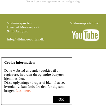
Der er ingen arrangementer den valgte dag.
Vildmoseporten
Vildmoseporten på:
Biersted Mosevej 277
9440 Aabybro
info@vildmoseporten.dk
Cookie information
Dette websted anvender cookies til at
registrere, hvordan du og andre benytter
hjemmesiden.
Disse oplysninger bruger vi bl.a. til at se,
hvordan vi kan forbedre den for dig som
bruger.
Læs mere.
OK