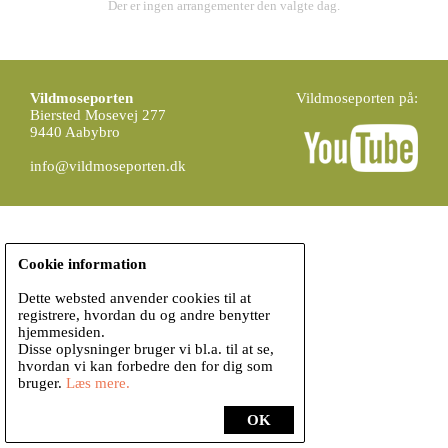
Der er ingen arrangementer den valgte dag.
Vildmoseporten
Vildmoseporten på:
Biersted Mosevej 277
9440 Aabybro
info@vildmoseporten.dk
Cookie information
Dette websted anvender cookies til at
registrere, hvordan du og andre benytter
hjemmesiden.
Disse oplysninger bruger vi bl.a. til at se,
hvordan vi kan forbedre den for dig som
bruger.
Læs mere.
OK