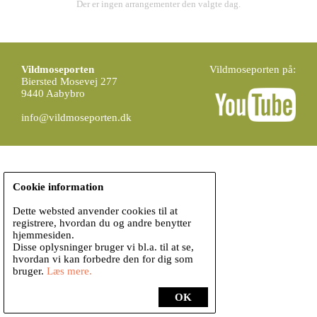
Der er ingen arrangementer den valgte dag.
Vildmoseporten
Vildmoseporten på:
Biersted Mosevej 277
9440 Aabybro
info@vildmoseporten.dk
Cookie information
Dette websted anvender cookies til at
registrere, hvordan du og andre benytter
hjemmesiden.
Disse oplysninger bruger vi bl.a. til at se,
hvordan vi kan forbedre den for dig som
bruger.
Læs mere.
OK