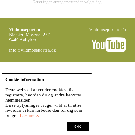
Der er ingen arrangementer den valgte dag.
Vildmoseporten
Vildmoseporten på:
Biersted Mosevej 277
9440 Aabybro
info@vildmoseporten.dk
Cookie information
Dette websted anvender cookies til at
registrere, hvordan du og andre benytter
hjemmesiden.
Disse oplysninger bruger vi bl.a. til at se,
hvordan vi kan forbedre den for dig som
bruger.
Læs mere.
OK