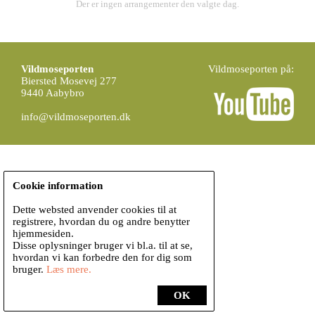
Der er ingen arrangementer den valgte dag.
Vildmoseporten
Vildmoseporten på:
Biersted Mosevej 277
9440 Aabybro
info@vildmoseporten.dk
Cookie information
Dette websted anvender cookies til at
registrere, hvordan du og andre benytter
hjemmesiden.
Disse oplysninger bruger vi bl.a. til at se,
hvordan vi kan forbedre den for dig som
bruger.
Læs mere.
OK