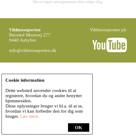
Der er ingen arrangementer den valgte dag.
Vildmoseporten
Vildmoseporten på:
Biersted Mosevej 277
9440 Aabybro
info@vildmoseporten.dk
Cookie information
Dette websted anvender cookies til at
registrere, hvordan du og andre benytter
hjemmesiden.
Disse oplysninger bruger vi bl.a. til at se,
hvordan vi kan forbedre den for dig som
bruger.
Læs mere.
OK