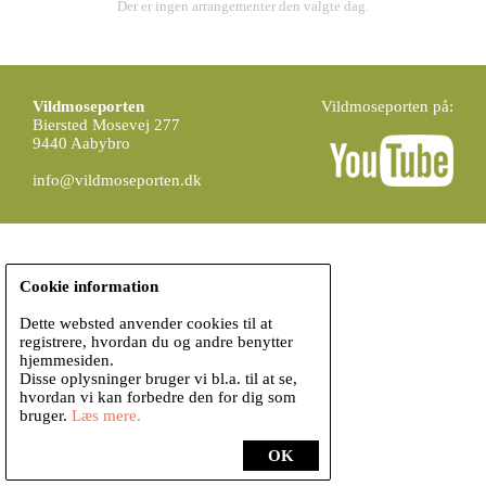
Der er ingen arrangementer den valgte dag.
Vildmoseporten
Vildmoseporten på:
Biersted Mosevej 277
9440 Aabybro
info@vildmoseporten.dk
Cookie information
Dette websted anvender cookies til at
registrere, hvordan du og andre benytter
hjemmesiden.
Disse oplysninger bruger vi bl.a. til at se,
hvordan vi kan forbedre den for dig som
bruger.
Læs mere.
OK