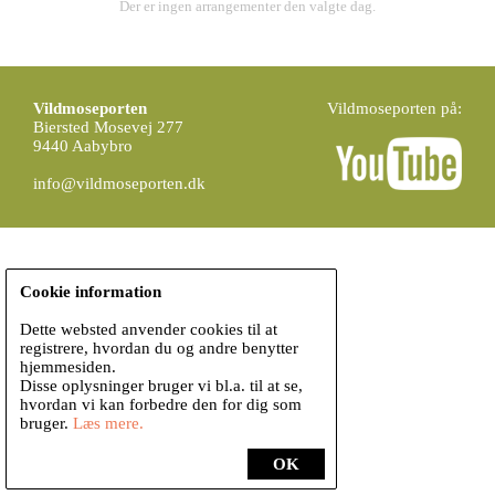
Der er ingen arrangementer den valgte dag.
Vildmoseporten
Vildmoseporten på:
Biersted Mosevej 277
9440 Aabybro
info@vildmoseporten.dk
Cookie information
Dette websted anvender cookies til at
registrere, hvordan du og andre benytter
hjemmesiden.
Disse oplysninger bruger vi bl.a. til at se,
hvordan vi kan forbedre den for dig som
bruger.
Læs mere.
OK