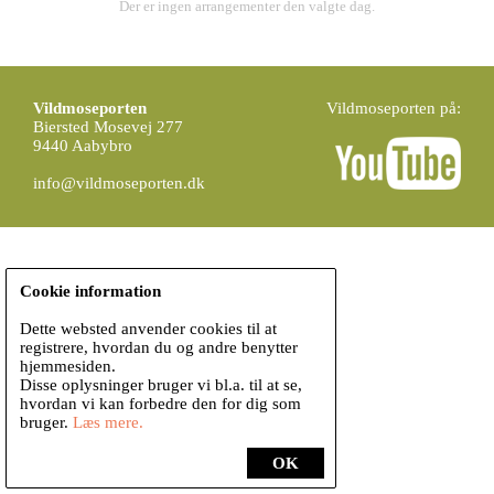
Der er ingen arrangementer den valgte dag.
Vildmoseporten
Vildmoseporten på:
Biersted Mosevej 277
9440 Aabybro
info@vildmoseporten.dk
Cookie information
Dette websted anvender cookies til at
registrere, hvordan du og andre benytter
hjemmesiden.
Disse oplysninger bruger vi bl.a. til at se,
hvordan vi kan forbedre den for dig som
bruger.
Læs mere.
OK