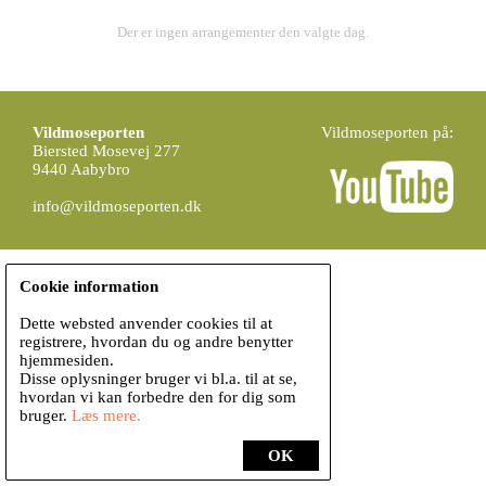
Der er ingen arrangementer den valgte dag.
Vildmoseporten
Vildmoseporten på:
Biersted Mosevej 277
9440 Aabybro
info@vildmoseporten.dk
Cookie information
Dette websted anvender cookies til at
registrere, hvordan du og andre benytter
hjemmesiden.
Disse oplysninger bruger vi bl.a. til at se,
hvordan vi kan forbedre den for dig som
bruger.
Læs mere.
OK