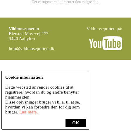
Der er ingen arrangementer den valgte dag.
Vildmoseporten
Vildmoseporten på:
Biersted Mosevej 277
9440 Aabybro
info@vildmoseporten.dk
Cookie information
Dette websted anvender cookies til at
registrere, hvordan du og andre benytter
hjemmesiden.
Disse oplysninger bruger vi bl.a. til at se,
hvordan vi kan forbedre den for dig som
bruger.
Læs mere.
OK