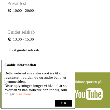
Privat fest
10:00 - 20:00
Guidet selskab
13:30 - 15:30
Privat guidet selskab
Cookie information
Dette websted anvender cookies til at
registrere, hvordan du og andre benytter
hjemmesiden.
Vildmoseporten
Vildmoseporten på:
Disse oplysninger bruger vi bl.a. til at se,
Biersted Mosevej 277
hvordan vi kan forbedre den for dig som
9440 Aabybro
bruger.
Læs mere.
info@vildmoseporten.dk
OK