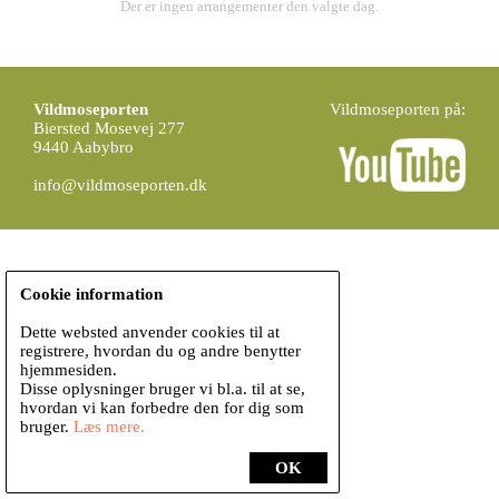
Der er ingen arrangementer den valgte dag.
Vildmoseporten
Vildmoseporten på:
Biersted Mosevej 277
9440 Aabybro
info@vildmoseporten.dk
Cookie information
Dette websted anvender cookies til at
registrere, hvordan du og andre benytter
hjemmesiden.
Disse oplysninger bruger vi bl.a. til at se,
hvordan vi kan forbedre den for dig som
bruger.
Læs mere.
OK