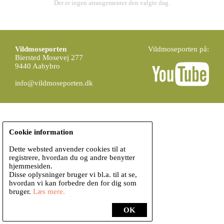
Der er ingen arrangementer den valgte dag.
Vildmoseporten
Vildmoseporten på:
Biersted Mosevej 277
9440 Aabybro
info@vildmoseporten.dk
Cookie information
Dette websted anvender cookies til at
registrere, hvordan du og andre benytter
hjemmesiden.
Disse oplysninger bruger vi bl.a. til at se,
hvordan vi kan forbedre den for dig som
bruger.
Læs mere.
OK