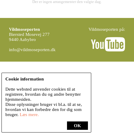
Der er ingen arrangementer den valgte dag.
Vildmoseporten
Vildmoseporten på:
Biersted Mosevej 277
9440 Aabybro
info@vildmoseporten.dk
Cookie information
Dette websted anvender cookies til at
registrere, hvordan du og andre benytter
hjemmesiden.
Disse oplysninger bruger vi bl.a. til at se,
hvordan vi kan forbedre den for dig som
bruger.
Læs mere.
OK