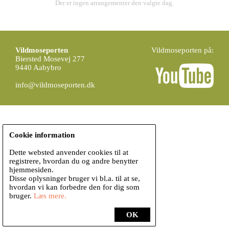
Der er ingen arrangementer den valgte dag.
Vildmoseporten
Vildmoseporten på:
Biersted Mosevej 277
9440 Aabybro
info@vildmoseporten.dk
Cookie information
Dette websted anvender cookies til at
registrere, hvordan du og andre benytter
hjemmesiden.
Disse oplysninger bruger vi bl.a. til at se,
hvordan vi kan forbedre den for dig som
bruger.
Læs mere.
OK