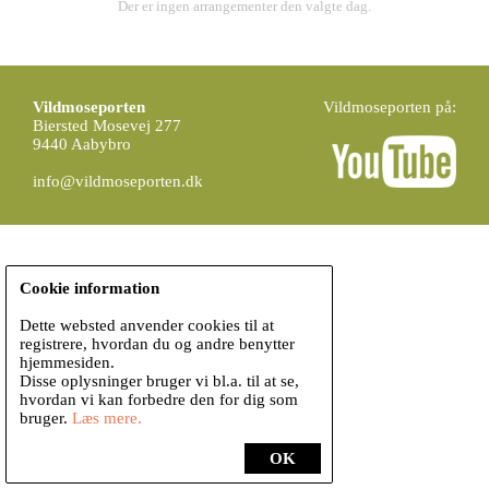
Der er ingen arrangementer den valgte dag.
Vildmoseporten
Vildmoseporten på:
Biersted Mosevej 277
9440 Aabybro
info@vildmoseporten.dk
Cookie information
Dette websted anvender cookies til at
registrere, hvordan du og andre benytter
hjemmesiden.
Disse oplysninger bruger vi bl.a. til at se,
hvordan vi kan forbedre den for dig som
bruger.
Læs mere.
OK