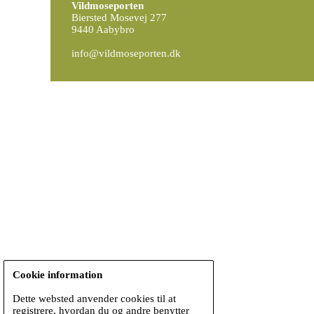
Vildmoseporten
Biersted Mosevej 277
9440 Aabybro
info@vildmoseporten.dk
Cookie information
Dette websted anvender cookies til at
registrere, hvordan du og andre benytter