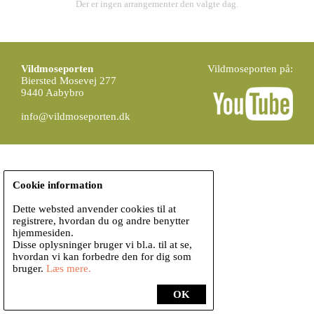
Der er ingen arrangementer den valgte dag.
Vildmoseporten
Vildmoseporten på:
Biersted Mosevej 277
9440 Aabybro
info@vildmoseporten.dk
Cookie information
Dette websted anvender cookies til at
registrere, hvordan du og andre benytter
hjemmesiden.
Disse oplysninger bruger vi bl.a. til at se,
hvordan vi kan forbedre den for dig som
bruger.
Læs mere.
OK