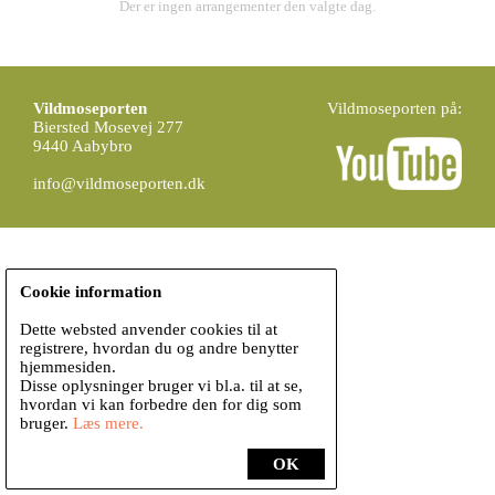
Der er ingen arrangementer den valgte dag.
Vildmoseporten
Vildmoseporten på:
Biersted Mosevej 277
9440 Aabybro
info@vildmoseporten.dk
Cookie information
Dette websted anvender cookies til at
registrere, hvordan du og andre benytter
hjemmesiden.
Disse oplysninger bruger vi bl.a. til at se,
hvordan vi kan forbedre den for dig som
bruger.
Læs mere.
OK