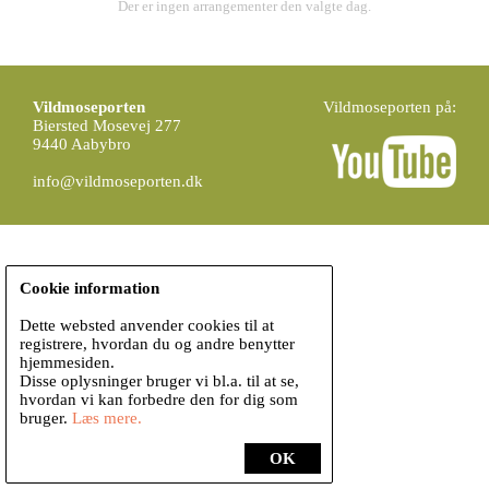
Der er ingen arrangementer den valgte dag.
Vildmoseporten
Vildmoseporten på:
Biersted Mosevej 277
9440 Aabybro
info@vildmoseporten.dk
Cookie information
Dette websted anvender cookies til at
registrere, hvordan du og andre benytter
hjemmesiden.
Disse oplysninger bruger vi bl.a. til at se,
hvordan vi kan forbedre den for dig som
bruger.
Læs mere.
OK