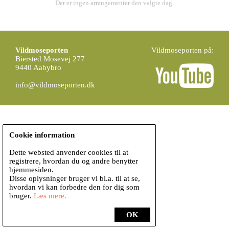
Der er ingen arrangementer den valgte dag.
Vildmoseporten
Vildmoseporten på:
Biersted Mosevej 277
9440 Aabybro
info@vildmoseporten.dk
Cookie information
Dette websted anvender cookies til at
registrere, hvordan du og andre benytter
hjemmesiden.
Disse oplysninger bruger vi bl.a. til at se,
hvordan vi kan forbedre den for dig som
bruger.
Læs mere.
OK