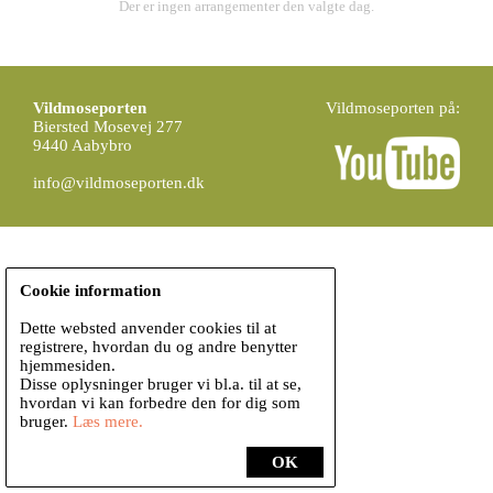
Der er ingen arrangementer den valgte dag.
Vildmoseporten
Vildmoseporten på:
Biersted Mosevej 277
9440 Aabybro
info@vildmoseporten.dk
Cookie information
Dette websted anvender cookies til at
registrere, hvordan du og andre benytter
hjemmesiden.
Disse oplysninger bruger vi bl.a. til at se,
hvordan vi kan forbedre den for dig som
bruger.
Læs mere.
OK