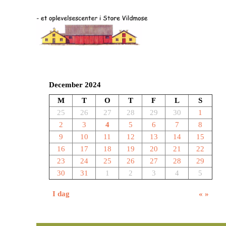
December 2024
M
T
O
T
F
L
S
25
26
27
28
29
30
1
2
3
4
5
6
7
8
9
10
11
12
13
14
15
16
17
18
19
20
21
22
23
24
25
26
27
28
29
30
31
1
2
3
4
5
I dag
«
»