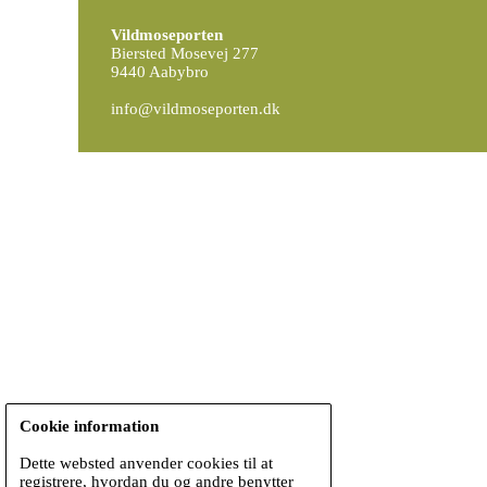
Vildmoseporten
Biersted Mosevej 277
9440 Aabybro
info@vildmoseporten.dk
Cookie information
Dette websted anvender cookies til at
registrere, hvordan du og andre benytter