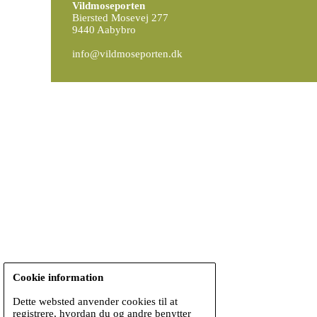
Vildmoseporten
Biersted Mosevej 277
9440 Aabybro
info@vildmoseporten.dk
Cookie information
Dette websted anvender cookies til at
registrere, hvordan du og andre benytter