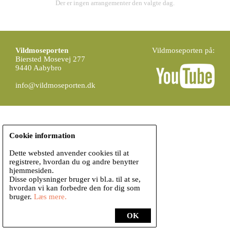
Der er ingen arrangementer den valgte dag.
Vildmoseporten
Vildmoseporten på:
Biersted Mosevej 277
9440 Aabybro
info@vildmoseporten.dk
Cookie information
Dette websted anvender cookies til at
registrere, hvordan du og andre benytter
hjemmesiden.
Disse oplysninger bruger vi bl.a. til at se,
hvordan vi kan forbedre den for dig som
bruger.
Læs mere.
OK