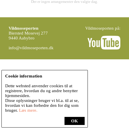
Der er ingen arrangementer den valgte dag.
Vildmoseporten
Vildmoseporten på:
Biersted Mosevej 277
9440 Aabybro
info@vildmoseporten.dk
Cookie information
Dette websted anvender cookies til at
registrere, hvordan du og andre benytter
hjemmesiden.
Disse oplysninger bruger vi bl.a. til at se,
hvordan vi kan forbedre den for dig som
bruger.
Læs mere.
OK