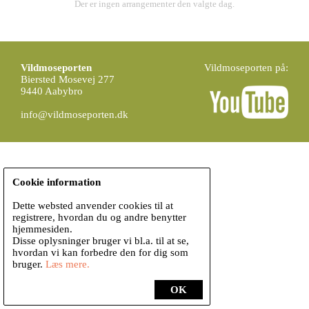
Der er ingen arrangementer den valgte dag.
Vildmoseporten
Vildmoseporten på:
Biersted Mosevej 277
9440 Aabybro
info@vildmoseporten.dk
Cookie information
Dette websted anvender cookies til at
registrere, hvordan du og andre benytter
hjemmesiden.
Disse oplysninger bruger vi bl.a. til at se,
hvordan vi kan forbedre den for dig som
bruger.
Læs mere.
OK