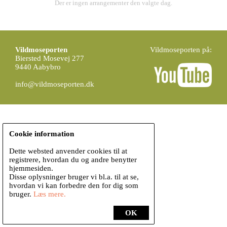
Der er ingen arrangementer den valgte dag.
Vildmoseporten
Vildmoseporten på:
Biersted Mosevej 277
9440 Aabybro
info@vildmoseporten.dk
Cookie information
Dette websted anvender cookies til at
registrere, hvordan du og andre benytter
hjemmesiden.
Disse oplysninger bruger vi bl.a. til at se,
hvordan vi kan forbedre den for dig som
bruger.
Læs mere.
OK