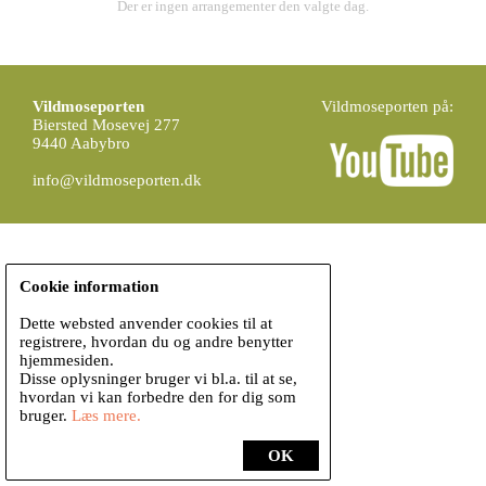
Der er ingen arrangementer den valgte dag.
Vildmoseporten
Vildmoseporten på:
Biersted Mosevej 277
9440 Aabybro
info@vildmoseporten.dk
Cookie information
Dette websted anvender cookies til at
registrere, hvordan du og andre benytter
hjemmesiden.
Disse oplysninger bruger vi bl.a. til at se,
hvordan vi kan forbedre den for dig som
bruger.
Læs mere.
OK