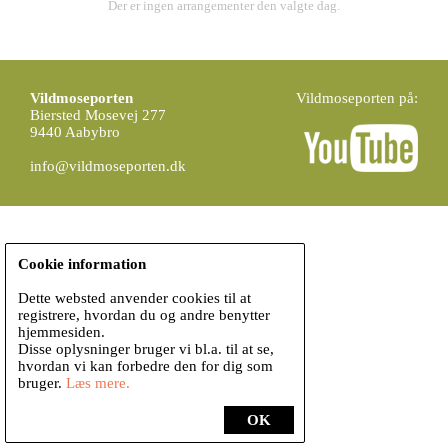
Der er ingen arrangementer den valgte dag.
Vildmoseporten
Vildmoseporten på:
Biersted Mosevej 277
9440 Aabybro
info@vildmoseporten.dk
Cookie information
Dette websted anvender cookies til at
registrere, hvordan du og andre benytter
hjemmesiden.
Disse oplysninger bruger vi bl.a. til at se,
hvordan vi kan forbedre den for dig som
bruger.
Læs mere.
OK