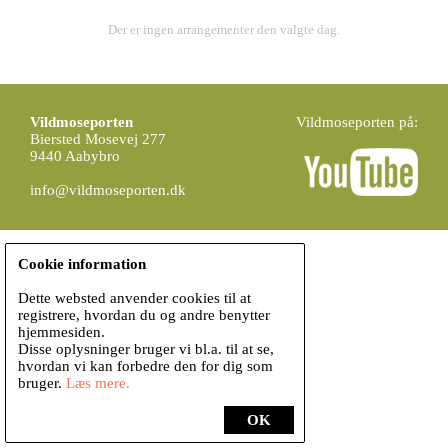
Der er ingen arrangementer den valgte dag.
Vildmoseporten
Vildmoseporten på:
Biersted Mosevej 277
9440 Aabybro
info@vildmoseporten.dk
Cookie information
Dette websted anvender cookies til at
registrere, hvordan du og andre benytter
hjemmesiden.
Disse oplysninger bruger vi bl.a. til at se,
hvordan vi kan forbedre den for dig som
bruger.
Læs mere.
OK