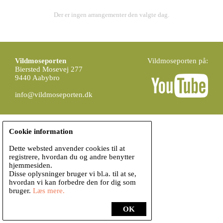
Der er ingen arrangementer den valgte dag.
Vildmoseporten
Vildmoseporten på:
Biersted Mosevej 277
9440 Aabybro
info@vildmoseporten.dk
Cookie information
Dette websted anvender cookies til at
registrere, hvordan du og andre benytter
hjemmesiden.
Disse oplysninger bruger vi bl.a. til at se,
hvordan vi kan forbedre den for dig som
bruger.
Læs mere.
OK