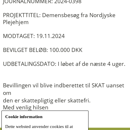
JOURNALNUMMER: 2024-0398
PROJEKTTITEL: Demensbesøg fra Nordjyske
Plejehjem
MODTAGET: 19.11.2024
BEVILGET BELØB: 100.000 DKK
UDBETALINGSDATO: I løbet af de næste 4 uger.
Bevillingen vil blive indberettet til SKAT uanset
om
den er skattepligtig eller skattefri.
Med venlig hilsen
Melsen Fonden
Cookie information
Dette websted anvender cookies til at