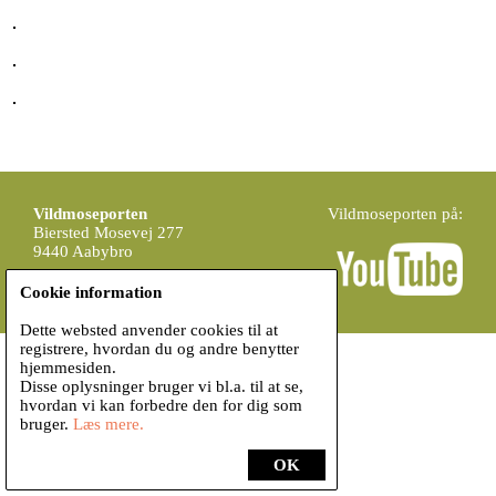
Vildmoseporten
Vildmoseporten på:
Biersted Mosevej 277
9440 Aabybro
info@vildmoseporten.dk
Cookie information
Dette websted anvender cookies til at
registrere, hvordan du og andre benytter
hjemmesiden.
Disse oplysninger bruger vi bl.a. til at se,
hvordan vi kan forbedre den for dig som
bruger.
Læs mere.
OK